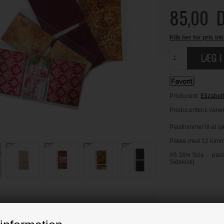
85,00
D
Klik her for pris ink
Producent:
Elizabet
Producentens varen
Plastlommer til at sæ
Pakke med 12 lommer
A5 Slim Size - pass
Sidekick)
 BLIV INSPIRERET