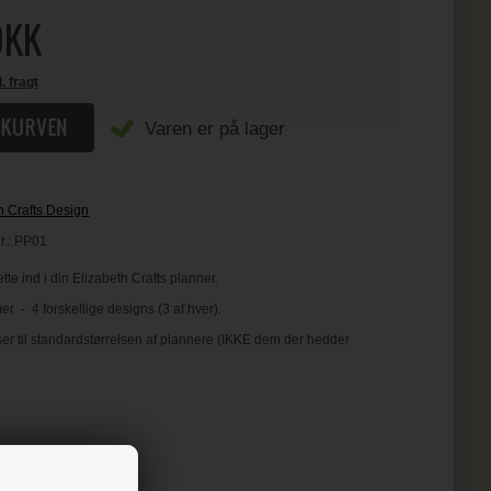
KK
l. fragt
Varen er på lager
h Crafts Design
r.:
PP01
tte ind i din Elizabeth Crafts planner.
 - 4 forskellige designs (3 af hver).
er til standardstørrelsen af plannere (IKKE dem der hedder