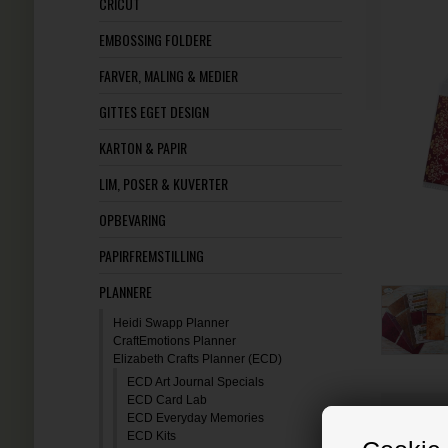
CRICUT
EMBOSSING FOLDERE
FARVER, MALING & MEDIER
GITTES EGET DESIGN
KARTON & PAPIR
LIM, POSER & KUVERTER
OPBEVARING
PAPIRFREMSTILLING
PLANNERE
Heidi Swapp Planner
CraftEmotions Planner
Elizabeth Crafts Planner (ECD)
ECD Art Journal Specials
ECD Card Lab
LÆS OG
ECD Everyday Memories
ECD Kits