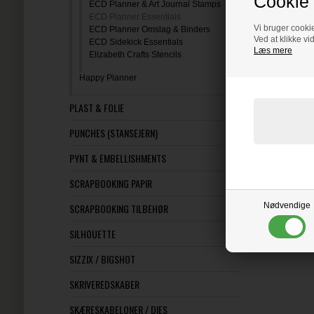
Cookie 
ECD Planner & Art Journal Stamps
ECD Planner Essentials
Vi bruger cookie
ECD Planner Omslag & Binders
Ved at klikke vi
ECD Sidekick Essentials
Læs mere
Elizabeth Crafts Stencils
Happy Planner
PLAST & FOLIE
PUNCHES (STANSEJERN)
PYNT & EMBELLISHMENTS
SCRAPBOOKING PAPIR
Nødvendige
SCRAPBOOKING TILBEHØR
SILHOUETTE
SIZZIX / BIGSHOT
SKRIVEREDSKABER
SKÆRESKABELONER / DIES