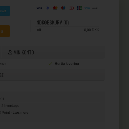
INDKØBSKURV (0)
I alt:
0,00 DKK
MIN KONTO
ioner
Hurtig levering
L
SE
P01
il 2 hverdage
3 Point
-
Læs mere