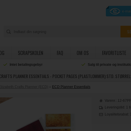
OG
SCRAPSKOLEN
FAQ
OM OS
FAVORITLISTE
Intet betalingsgebyr
Salg til private og institut
CRAFTS PLANNER ESSENTIALS - POCKET PAGES (PLASTLOMMER) STD. STØRREL
Elizabeth Crafts Planner (ECD)
»
ECD Planner Essentials
Varenr.:
12-67P
Leveringstid: 1 t
Loyalitetsrabat: