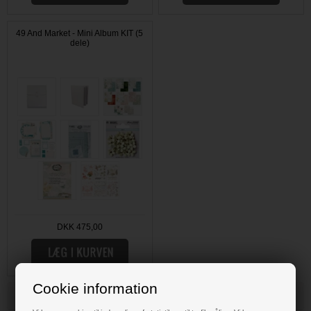
49 And Market - Mini Album KIT (5
dele)
DKK 475,00
Cookie information
HOBBYBODEN, DIN SCRAP HOBBY BUTIK