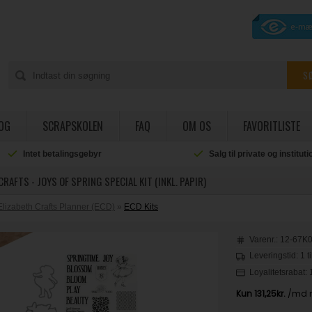
OG
SCRAPSKOLEN
FAQ
OM OS
FAVORITLISTE
Intet betalingsgebyr
Salg til private og institut
CRAFTS - JOYS OF SPRING SPECIAL KIT (INKL. PAPIR)
Elizabeth Crafts Planner (ECD)
»
ECD Kits
Varenr.:
12-67K
Leveringstid: 1 t
Loyalitetsrabat: