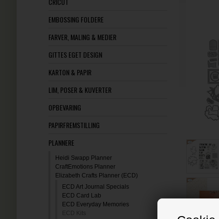
CRICUT
EMBOSSING FOLDERE
FARVER, MALING & MEDIER
GITTES EGET DESIGN
KARTON & PAPIR
LIM, POSER & KUVERTER
OPBEVARING
PAPIRFREMSTILLING
PLANNERE
Heidi Swapp Planner
CraftEmotions Planner
Elizabeth Crafts Planner (ECD)
ECD Art Journal Specials
ECD Card Lab
ECD Everyday Memories
ECD Kits