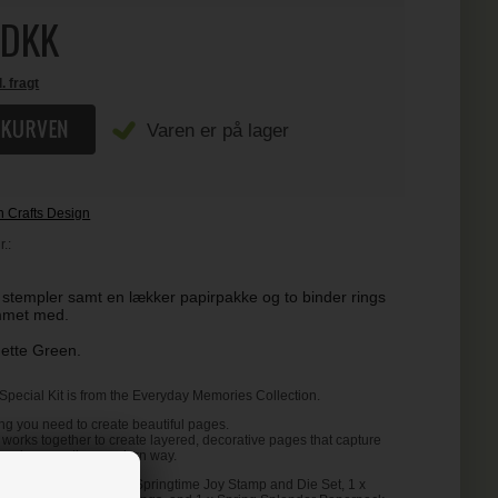
DKK
l. fragt
Varen er på lager
h Crafts Design
.:
stempler samt en lækker papirpakke og to binder rings
ummet med.
nette Green.
 Special Kit is from the Everyday Memories Collection.
ing you need to create beautiful pages.
it works together to create layered, decorative pages that capture
ing in a creative, modern way.
Special Kit Includes 1x Springtime Joy Stamp and Die Set, 1 x