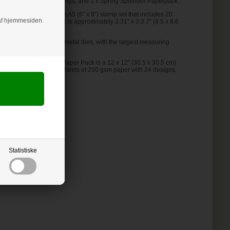
, 2 Book binder Metal Rings, and 1 x Spring Splendor Paperpack.
tamp and Die Set is an A5 (6” x 8”) stamp set that includes 20
g af hjemmesiden.
tal dies; the largest die is approximately 3.31” x 3.3.7” (8.5 x 8.6
ie set includes 31 thin metal dies, with the largest measuring
” (15 x 15 cm)
 Patterned Cardstock Paper Pack is a 12 x 12” (30.5 x 30.5 cm)
ludes 12 double-sided sheets of 250 gsm paper with 24 designs,
de of the cover.
Statistiske