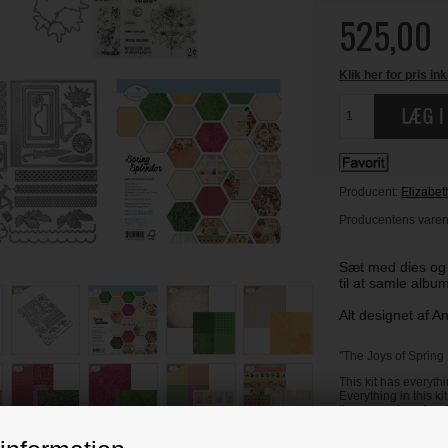
525,00
Klik her for pris ink
Producent:
Elizabet
Producentens varenr
Sæt med dies og 
til at samle alb
Alt designet af A
"The Joys of Spring
This kit has everyth
Everything in this k
the memories of spr
The Joys of Spring 