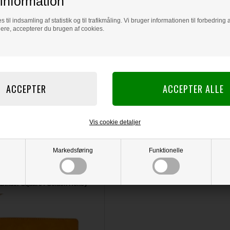
information
Joys of Spring Dies
The Springtime Joy S
s til indsamling af statistik og til trafikmåling. Vi bruger informationen til forbedrin
stamps and 2 thin me
cm).
dere, accepterer du brugen af cookies.
The Joys of Spring D
approximately 6” x 6
The Spring Splendor
 BLIV INSPIRERET
paper pack that inc
plus one on the insi
Acid/Lignin free.
Læs flere artikler...
Vis cookie detaljer
varer
Markedsføring
Funktionelle
rafts Everyday Memories Planner -
Binder Square / Golden Honey