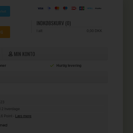
INDKØBSKURV (0)
I alt:
0,00 DKK
MIN KONTO
ioner
Hurtig levering
L
023
il 2 hverdage
16 Point
-
Læs mere