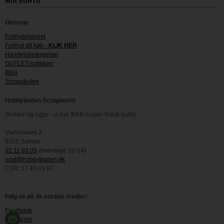
Genveje
Fortrydelsesret
Fortryd dit køb -
KLIK HER
Handelsbetingelser
OUTLET-butikken
Blog
Scrapskolen
Hobbyboden Scrapworld
(Kontor og lager - vi har IKKE nogen fysisk butik)
Viemosevej 2
8305 Samsø
32 11 83 05
(hverdage 10-14)
post@hobbyboden.dk
CVR: 17 40 01 93
Følg os på de sociale medier:
Facebook
Instagram