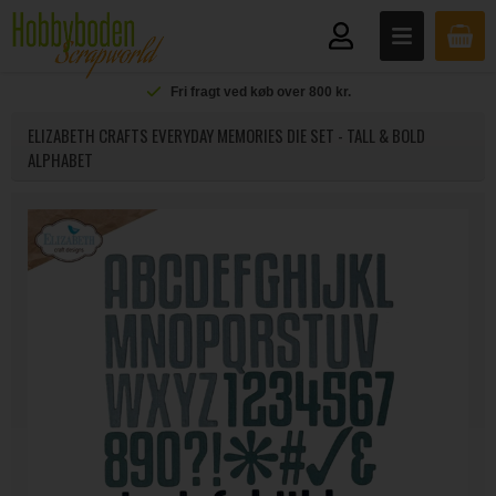
Fri fragt ved køb over 800 kr.
ELIZABETH CRAFTS EVERYDAY MEMORIES DIE SET - TALL & BOLD
ALPHABET