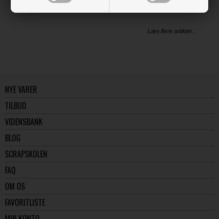
LÆS OG BLIV INSPIRERET
Læs flere artikler...
NYE VARER
TILBUD
VIDENSBANK
BLOG
SCRAPSKOLEN
FAQ
OM OS
FAVORITLISTE
MIN KONTO