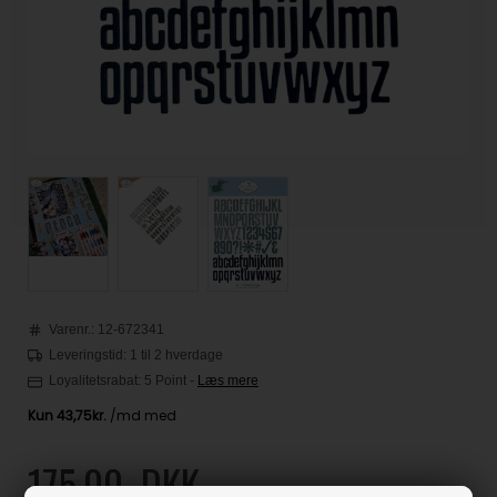
Varenr.:
12-672341
Leveringstid: 1 til 2 hverdage
Loyalitetsrabat:
5 Point
-
Læs mere
175,00
DKK