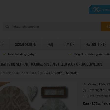
OG
SCRAPSKOLEN
FAQ
OM OS
FAVORITLISTE
Intet betalingsgebyr
Salg til private og institut
CRAFTS DIE SET - ART JOURNAL SPECIALS HELLO YOU / GRUNGE ENVELOPE
Elizabeth Crafts Planner (ECD)
»
ECD Art Journal Specials
Varenr.:
12-672
Leveringstid: 1 t
Loyalitetsrabat: