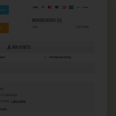
INDKØBSKURV (0)
I alt:
0,00 DKK
MIN KONTO
ioner
Hurtig levering
L
344
il 2 hverdage
5 Point
-
Læs mere