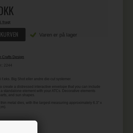
DKK
l. fragt
Varen er på lager
h Crafts Design
r.:
2244
i f.eks. Big Shot eller andre die-cut systemer.
to create a distressed interactive envelope that you can include
as a standalone element with your ATCs. Decorative elements
arts, and sun shapes.
 thin metal dies, with the largest measuring approximately 6.3” x
cm).