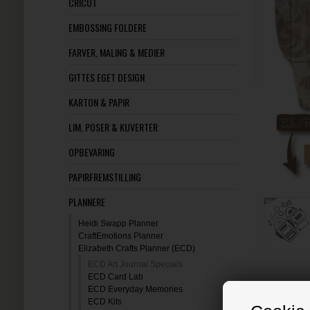
CRICUT
EMBOSSING FOLDERE
FARVER, MALING & MEDIER
GITTES EGET DESIGN
KARTON & PAPIR
LIM, POSER & KUVERTER
OPBEVARING
PAPIRFREMSTILLING
PLANNERE
Heidi Swapp Planner
CraftEmotions Planner
Elizabeth Crafts Planner (ECD)
ECD Art Journal Specials
ECD Card Lab
ECD Everyday Memories
ECD Kits