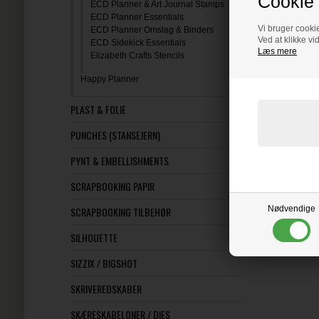
Cookie 
ECD Planner & Art Journal Stamps
LÆS OG
ECD Planner Essentials
Vi bruger cookie
ECD Planner Omslag & Binders
Ved at klikke vi
ECD Sidekick Essentials
Læs mere
Elizabeth Crafts Stencils
Happy Planner
PLAST & FOLIE
PUNCHES (STANSEJERN)
PYNT & EMBELLISHMENTS
SCRAPBOOKING PAPIR
Nødvendige
SCRAPBOOKING TILBEHØR
SILHOUETTE
SIZZIX / BIGSHOT
SKRIVEREDSKABER
SKÆRESKABELONER / DIES