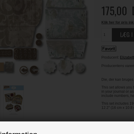
175,00
Klik her for pris ink
Producent:
Elizabet
Producentens varen
Die, der kan bruges 
This set allows you 
in your journal or 
include numbers, he
This set includes 19
12.2” (16 cm x 10.8 