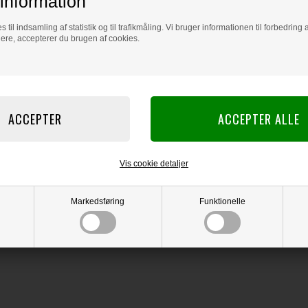
information
 BLIV INSPIRERET
s til indsamling af statistik og til trafikmåling. Vi bruger informationen til forbedrin
dere, accepterer du brugen af cookies.
Læs flere artikler...
Vis cookie detaljer
Markedsføring
Funktionelle