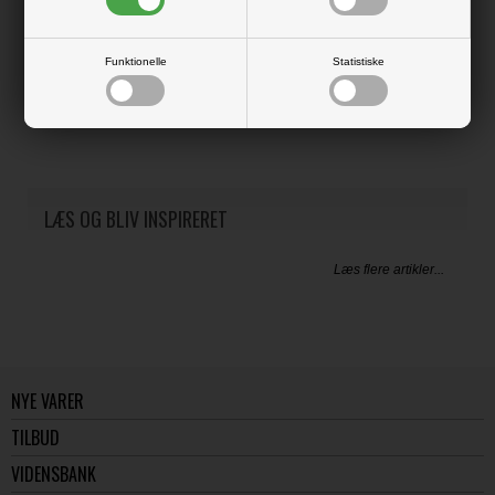
Clear stamps der kan bruges sammen med resten af produkterne i
Elizabeth Crafts planner-serien.
Funktionelle
Statistiske
Matchende dies medfølger.
A5 størrelse
LÆS OG BLIV INSPIRERET
Læs flere artikler...
NYE VARER
TILBUD
VIDENSBANK