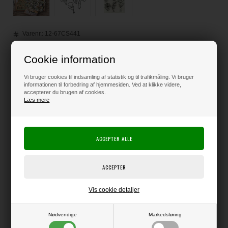
Varenr.:
12-67CS441
Leveringstid: 1 til 2 hverdage
Cookie information
Loyalitetsrabat:
6 Point
-
Læs mere
Vi bruger cookies til indsamling af statistik og til trafikmåling. Vi bruger
informationen til forbedring af hjemmesiden. Ved at klikke videre,
accepterer du brugen af cookies.
210,00
DKK
Læs mere
Klik her for pris inkl. fragt
Varen er på lager
Vis cookie detaljer
Producent:
Elizabeth Crafts Design
Nødvendige
Markedsføring
Producentens varenr.:
CS441