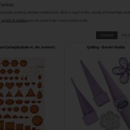
Værktøj
lassiske quilling værktøj (slotted tool), fører vi også et lille udvalg af forskellige
 og kits til quilling
kan du også finde i vores hobby butik.
Standard
Pris 
oard (arbejdsplade m. div. motiver)
Quilling - Border Buddy