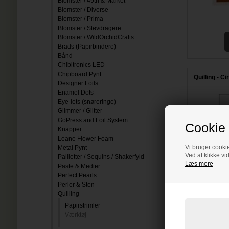
Blomster / 49th & Market
Blomster / Diverse
Blomster / Prima
Blomster / Støvdragere
Blomster / WildOrchidCrafts
Brads (Papirbindere)
Bånd
Chibitronics LED
Chipboard Pynt
Quilling - C
Designer Foils
Enamel Dots
Eye-lets (snøreringe)
Glimmer / Glitter
GoPress and Foil System
Cookie 
Knapper
Leane Flower Foam
Vi bruger cookie
Metal Pynt
Ved at klikke vi
Pailletter / Sequins / Shakerfyld
Læs mere
Paste & Medier
Perfect Pearls
Perler & Sten
Quilling
Papirstrimler
Værktøj