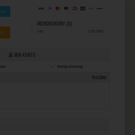
INDKØBSKURV (0)
I alt:
0,00 DKK
MIN KONTO
ioner
Hurtig levering
L
Ryd filter