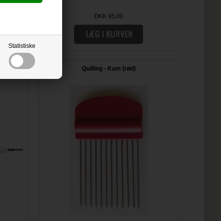
DKK 95,00
Statistiske
ng tool)
Quilling - Kam (rød)