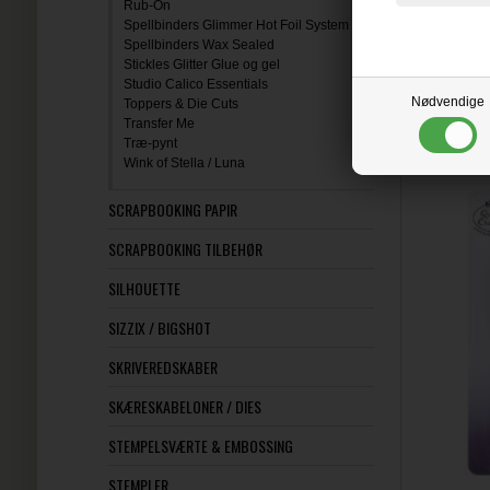
Rub-On
Spellbinders Glimmer Hot Foil System
Spellbinders Wax Sealed
Stickles Glitter Glue og gel
Studio Calico Essentials
Nødvendige
Toppers & Die Cuts
Transfer Me
Træ-pynt
Q
Wink of Stella / Luna
SCRAPBOOKING PAPIR
SCRAPBOOKING TILBEHØR
SILHOUETTE
SIZZIX / BIGSHOT
SKRIVEREDSKABER
SKÆRESKABELONER / DIES
STEMPELSVÆRTE & EMBOSSING
STEMPLER