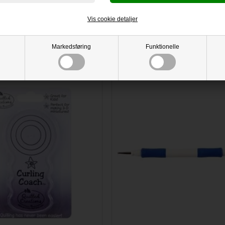
DKK 135,00
DKK 45,00
Vis cookie detaljer
Markedsføring
Funktionelle
uilling - Curling Coach
Quilling - Double Tool (inkl. embossi