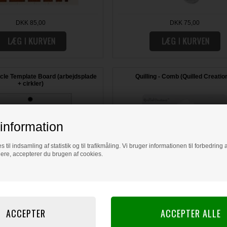
DKK 85,00
DKK 75,00
ircle Template Board (arbejdsplade
Quilling - Comb (Quilled Creatio
+ cirkler)
information
s til indsamling af statistik og til trafikmåling. Vi bruger informationen til forbedrin
dere, accepterer du brugen af cookies.