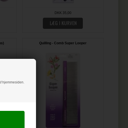
DKK 35,00
ns)
Quilling - Comb Super Looper
g af hjemmesiden.