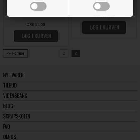
DKK 155,00
DKK 55,00
<-- Forrige
1
2
NYE VARER
TILBUD
VIDENSBANK
BLOG
SCRAPSKOLEN
FAQ
OM OS