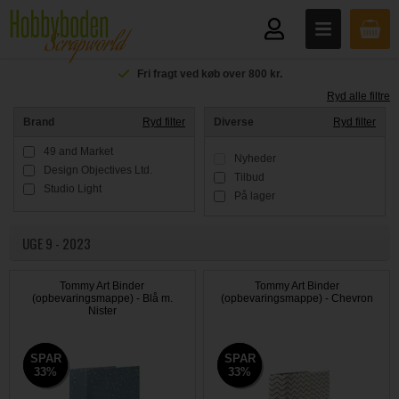
Fri fragt ved køb over 800 kr.
Ryd alle filtre
Brand
Ryd filter
Diverse
Ryd filter
49 and Market
Nyheder
Design Objectives Ltd.
Tilbud
Studio Light
På lager
UGE 9 - 2023
Tommy Art Binder
Tommy Art Binder
(opbevaringsmappe) - Blå m.
(opbevaringsmappe) - Chevron
Nister
SPAR
SPAR
SPAR
SPAR
33%
33%
33%
33%