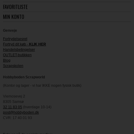
FAVORITLISTE
MIN KONTO
Genveje
Fortrydelsesret
Fortryd dit køb -
KLIK HER
Handelsbetingelser
OUTLET-butikken
Blog
Scrapskolen
Hobbyboden Scrapworld
(Kontor og lager - vi har IKKE nogen fysisk butik)
Viemosevej 2
8305 Samsø
32 11 83 05
(hverdage 10-14)
post@hobbyboden.dk
CVR: 17 40 01 93