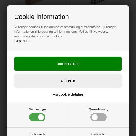
Cookie information
DKK
75,00
50,00
DKK
75,00
50,00
Vi bruger cookies til indsamling af statistik og til trafikmåling. Vi bruger
informationen til forbedring af hjemmesiden. Ved at klikke videre,
accepterer du brugen af cookies.
Læs mere
49 And Market Memory Journal
49 And Market Memory Keeper -
Foundations - Pages A / White
Quad Folio / White
Vis cookie detaljer
Nødvendige
Markedsføring
Funktionelle
Statistiske