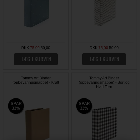
DKK
75,00
50,00
DKK
75,00
50,00
Tommy Art Binder
Tommy Art Binder
(opbevaringsmappe) - Kraft
(opbevaringsmappe) - Sort og
Hvid Tern
SPAR
SPAR
SPAR
SPAR
33%
33%
33%
33%