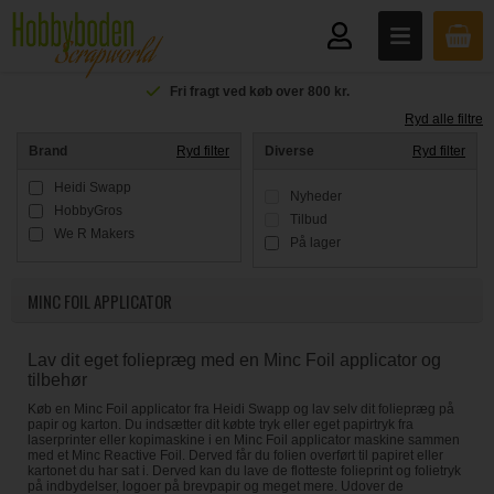
Fri fragt ved køb over 800 kr.
Ryd alle filtre
Brand
Ryd filter
Diverse
Ryd filter
Heidi Swapp
Nyheder
HobbyGros
Tilbud
We R Makers
På lager
MINC FOIL APPLICATOR
Lav dit eget foliepræg med en Minc Foil applicator og
tilbehør
Køb en Minc Foil applicator fra Heidi Swapp og lav selv dit foliepræg på
papir og karton. Du indsætter dit købte tryk eller eget papirtryk fra
laserprinter eller kopimaskine i en Minc Foil applicator maskine sammen
med et Minc Reactive Foil. Derved får du folien overført til papiret eller
kartonet du har sat i. Derved kan du lave de flotteste folieprint og folietryk
på indbydelser, logoer på brevpapir og meget mere. Udover de