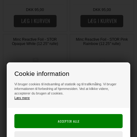
DKK 95,00
DKK 95,00
Minc Reactive Foil - STOR
Minc Reactive Foil - STOR Pink
Opaque White (12.25" rulle)
Rainbow (12.25" rulle)
Cookie information
Vi bruger cookies til indsamling af statistik og til trafikmåling. Vi bruger
informationen til forbedring af hjemmesiden. Ved at klikke videre,
accepterer du brugen af cookies.
Læs mere
DKK 95,00
DKK 95,00