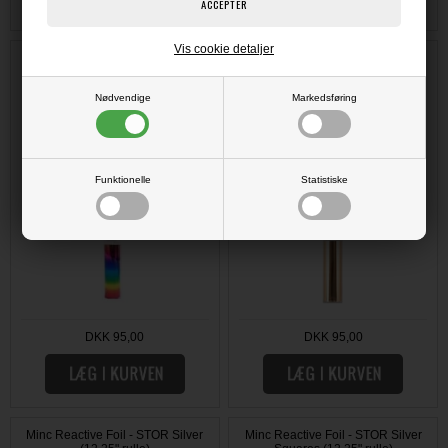
Vis cookie detaljer
Minc Reactive Foil - STOR
Minc Reactive Foil - STOR ROSE
Rainbow (12.25" rulle)
Gold (12.25" rulle)
Nødvendige
Markedsføring
Funktionelle
Statistiske
DKK 95,00
DKK 95,00
Minc Reactive Foil - STOR Silver
Minc Reactive Foil - STOR Silver