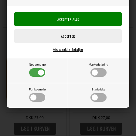
DKK 27,00
DKK 27,00
Promarker - Raw Sienna
Promarker - Tan
Vis cookie detaljer
Nødvendige
Markedsføring
Funktionelle
Statistiske
DKK 27,00
DKK 27,00