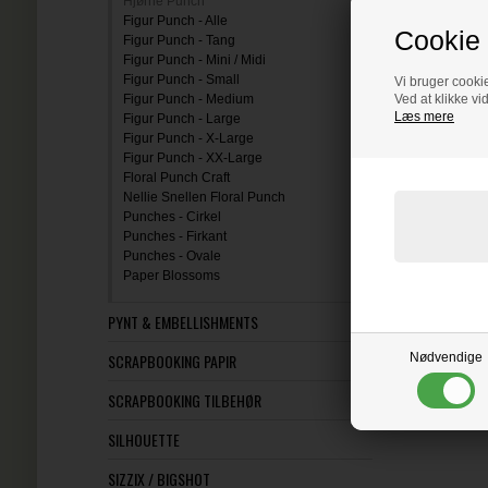
Hjørne Punch
Figur Punch - Alle
Cookie 
Figur Punch - Tang
Figur Punch - Mini / Midi
Figur Punch - Small
Vi bruger cookie
Figur Punch - Medium
Ved at klikke vi
Læs mere
Figur Punch - Large
Figur Punch - X-Large
Figur Punch - XX-Large
Floral Punch Craft
Nellie Snellen Floral Punch
Punches - Cirkel
Punches - Firkant
Punches - Ovale
Paper Blossoms
PYNT & EMBELLISHMENTS
SCRAPBOOKING PAPIR
Nødvendige
SCRAPBOOKING TILBEHØR
SILHOUETTE
SIZZIX / BIGSHOT