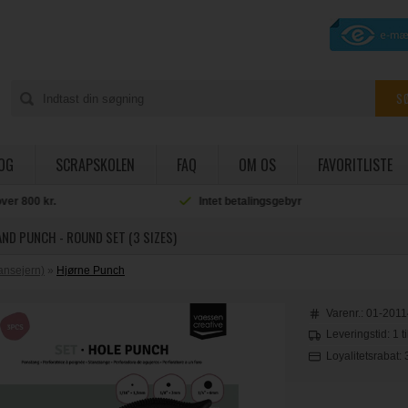
OG
SCRAPSKOLEN
FAQ
OM OS
FAVORITLISTE
Intet betalingsgebyr
Salg til private og institut
ND PUNCH - ROUND SET (3 SIZES)
ansejern)
»
Hjørne Punch
Varenr.:
01-2011
Leveringstid: 1 t
Loyalitetsrabat: