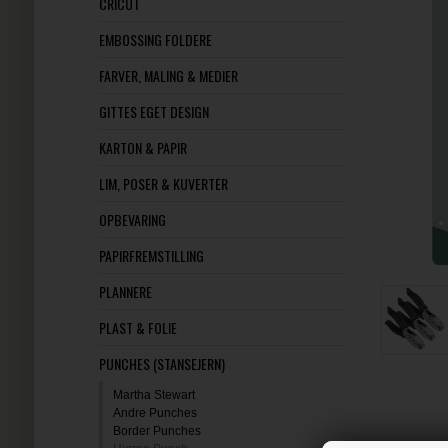
CRICUT
EMBOSSING FOLDERE
FARVER, MALING & MEDIER
GITTES EGET DESIGN
KARTON & PAPIR
LIM, POSER & KUVERTER
OPBEVARING
PAPIRFREMSTILLING
PLANNERE
PLAST & FOLIE
PUNCHES (STANSEJERN)
Martha Stewart
Andre Punches
Border Punches