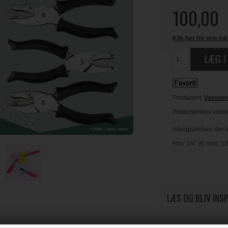
100,00
Klik her for pris ink
Producent:
Vaessen
Producentens varenr
Håndpunches, der la
Hhv. 1/4" (6 mm), 1/
LÆS OG BLIV INS