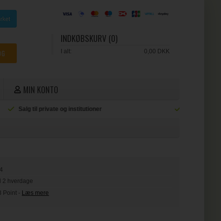
INDKØBSKURV (0)
I alt:
0,00 DKK
MIN KONTO
ioner
Hurtig levering
L
4
il 2 hverdage
3 Point
-
Læs mere