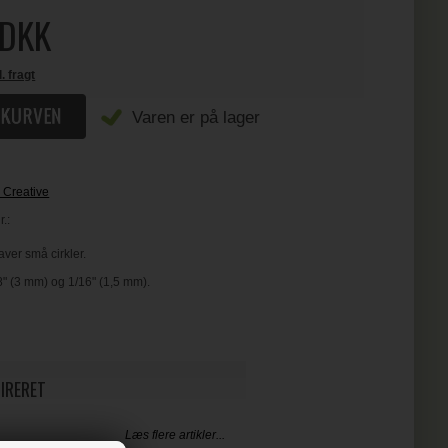
DKK
l. fragt
Varen er på lager
 Creative
.:
ver små cirkler.
8" (3 mm) og 1/16" (1,5 mm).
PIRERET
Læs flere artikler...