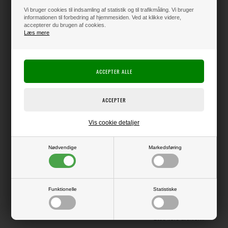
Vi bruger cookies til indsamling af statistik og til trafikmåling. Vi bruger
informationen til forbedring af hjemmesiden. Ved at klikke videre,
accepterer du brugen af cookies.
Varen er på lager
Læs mere
Producent:
Vaessen Creative
Producentens varenr.:
2137-047
VAESSEN CREATIVE - SCORE EASY SCORING BOARD
(CENTIMETER-MÅL)
Vis cookie detaljer
Stort 30x30 cm Scoring Board med centimetermål.
Falseben (tool) medfølger.
Nødvendige
Markedsføring
Funktionelle
Statistiske
LÆS OG BLIV INSPIRERET
Læs flere artikler...