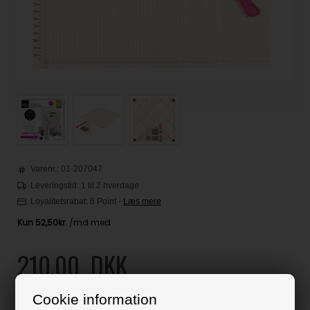
Varenr.:
01-207047
Leveringstid: 1 til 2 hverdage
Loyalitetsrabat:
6 Point
-
Læs mere
210,00
DKK
Klik her for pris inkl. fragt
Cookie information