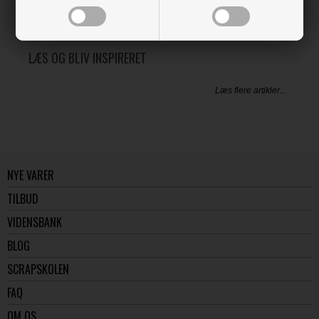
LÆS OG BLIV INSPIRERET
Læs flere artikler...
NYE VARER
TILBUD
VIDENSBANK
BLOG
SCRAPSKOLEN
FAQ
OM OS