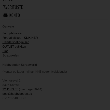
FAVORITLISTE
MIN KONTO
Genveje
Fortrydelsesret
Fortryd dit køb -
KLIK HER
Handelsbetingelser
OUTLET-butikken
Blog
Scrapskolen
Hobbyboden Scrapworld
(Kontor og lager - vi har IKKE nogen fysisk butik)
Viemosevej 2
8305 Samsø
32 11 83 05
(hverdage 10-14)
post@hobbyboden.dk
CVR: 17 40 01 93