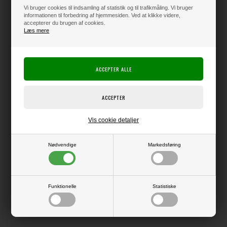
Vi bruger cookies til indsamling af statistik og til trafikmåling. Vi bruger
informationen til forbedring af hjemmesiden. Ved at klikke videre,
accepterer du brugen af cookies.
Læs mere
Kun 2 stk. tilbage på lager !!
Producent:
Vaessen Creative
Producentens varenr.:
Pakke med 20 ark karton.
Glat overflade.
Vis cookie detaljer
216 grams kvalitet - 12x12" (ca. 30,5 x 30,5 cm).
Syrefri
Nødvendige
Markedsføring
LÆS OG BLIV INSPIRERET
Funktionelle
Statistiske
Læs flere artikler...