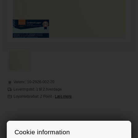
Varenr.:
10-2926-002-20
Leveringstid: 1 til 2 hverdage
Loyalitetsrabat:
2 Point
-
Læs mere
75,00
DKK
Cookie information
Klik her for pris inkl. fragt