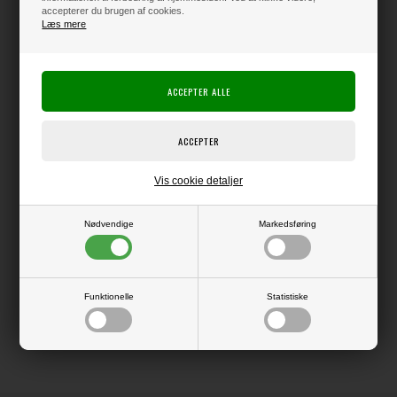
accepterer du brugen af cookies.
Læs mere
Producent:
Vaessen Creative
Producentens varenr.:
Linen Cardstock
Kraftig karton med en overflade, der minder lidt om thai-silke i strukturen.
Giver flotte, skarpe kanter ved udskæring, og er derfor supergod at bruge
i f.eks. Silhouette maskinen.
Pakke med 10 ark i str. 12x12" (ca. 30,5 x 30,5 cm).
Vis cookie detaljer
Nødvendige
Markedsføring
LÆS OG BLIV INSPIRERET
Funktionelle
Statistiske
Læs flere artikler...