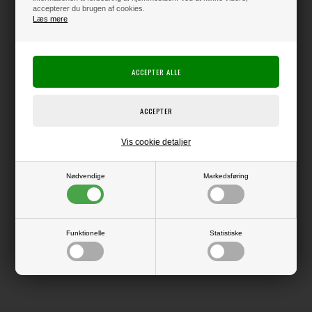
accepterer du brugen af cookies.
Læs mere
Producent:
Vaessen Creative
Producentens varenr.:
Linen Cardstock
Kraftig karton med en overflade, der minder lidt om thai-silke i strukturen.
Giver flotte, skarpe kanter ved udskæring, og er derfor supergod at bruge
i f.eks. Silhouette maskinen.
Pakke med 10 ark i str. 12x12" (ca. 30,5 x 30,5 cm).
Vis cookie detaljer
Nødvendige
Markedsføring
LÆS OG BLIV INSPIRERET
Funktionelle
Statistiske
Læs flere artikler...