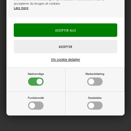
accepterer du brugen af cookies.
Læs mere
Producent:
Vaessen Creative
Producentens varenr.:
Linen Cardstock
Kraftig karton med en overflade, der minder lidt om thai-silke i strukturen.
Giver flotte, skarpe kanter ved udskæring, og er derfor supergod at bruge
i f.eks. Silhouette maskinen.
Pakke med 10 ark i str. 12x12" (ca. 30,5 x 30,5 cm).
Vis cookie detaljer
Nødvendige
Markedsføring
LÆS OG BLIV INSPIRERET
Funktionelle
Statistiske
Læs flere artikler...