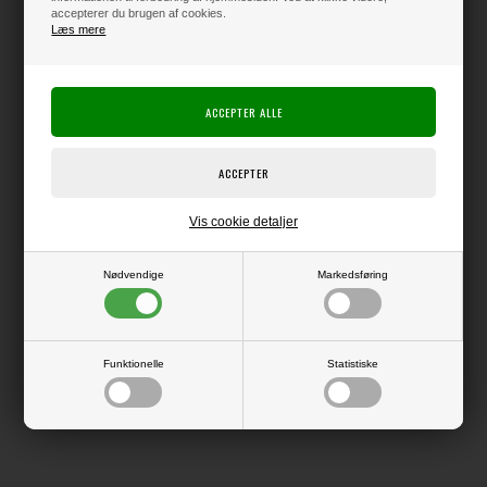
accepterer du brugen af cookies.
Læs mere
Producent:
Vaessen Creative
Producentens varenr.:
Linen Cardstock
Kraftig karton med en overflade, der minder lidt om thai-silke i strukturen.
Giver flotte, skarpe kanter ved udskæring, og er derfor supergod at bruge
i f.eks. Silhouette maskinen.
Pakke med 10 ark i str. 12x12" (ca. 30,5 x 30,5 cm).
Vis cookie detaljer
Nødvendige
Markedsføring
LÆS OG BLIV INSPIRERET
Funktionelle
Statistiske
Læs flere artikler...