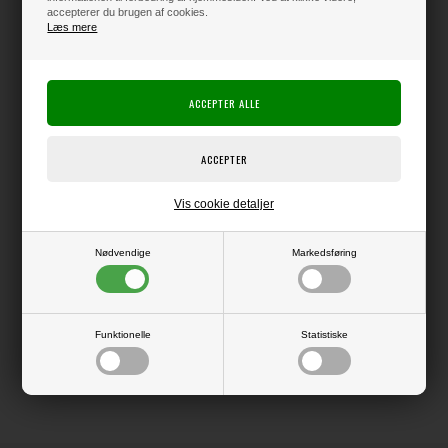
accepterer du brugen af cookies.
Læs mere
Producent:
Vaessen Creative
Producentens varenr.:
Linen Cardstock
Kraftig karton med en overflade, der minder lidt om thai-silke i strukturen.
Giver flotte, skarpe kanter ved udskæring, og er derfor supergod at bruge
i f.eks. Silhouette maskinen.
Pakke med 10 ark i str. 12x12" (ca. 30,5 x 30,5 cm).
Vis cookie detaljer
Nødvendige
Markedsføring
LÆS OG BLIV INSPIRERET
Funktionelle
Statistiske
Læs flere artikler...