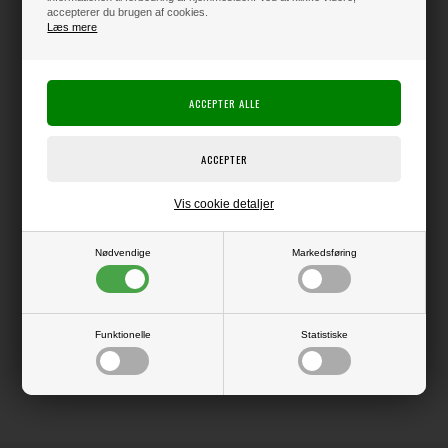
accepterer du brugen af cookies.
Læs mere
Producent:
Vaessen Creative
Producentens varenr.:
Linen Cardstock
Kraftig karton med en overflade, der minder lidt om thai-silke i strukturen.
Giver flotte, skarpe kanter ved udskæring, og er derfor supergod at bruge
i f.eks. Silhouette maskinen.
Pakke med 10 ark i str. 12x12" (ca. 30,5 x 30,5 cm).
Vis cookie detaljer
Nødvendige
Markedsføring
LÆS OG BLIV INSPIRERET
Funktionelle
Statistiske
Læs flere artikler...