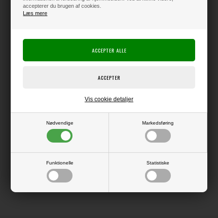
accepterer du brugen af cookies.
Læs mere
Producent:
Vaessen Creative
Producentens varenr.:
Linen Cardstock
Kraftig karton med en overflade, der minder lidt om thai-silke i strukturen.
Giver flotte, skarpe kanter ved udskæring, og er derfor supergod at bruge
i f.eks. Silhouette maskinen.
Pakke med 10 ark i str. 12x12" (ca. 30,5 x 30,5 cm).
Vis cookie detaljer
Nødvendige
Markedsføring
LÆS OG BLIV INSPIRERET
Funktionelle
Statistiske
Læs flere artikler...