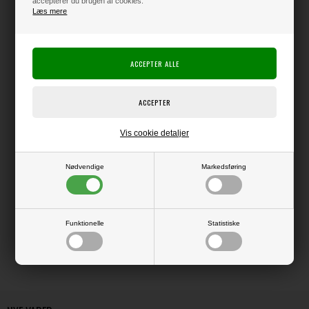
accepterer du brugen af cookies.
Læs mere
Producent:
Vaessen Creative
Producentens varenr.:
Lærredspræget overflade.
216 grams kvalitet - 12x12" (ca. 30,5 x 30,5 cm).
Syrefri
Vis cookie detaljer
Prisen er for en pakke med 5 ark.
Nødvendige
Markedsføring
LÆS OG BLIV INSPIRERET
Funktionelle
Statistiske
Læs flere artikler...