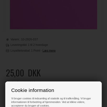
Varenr.:
10-2926-037
Leveringstid: 1 til 2 hverdage
Loyalitetsrabat:
1 Point
-
Læs mere
25,00
DKK
Klik her for pris inkl. fragt
Cookie information
Vi bruger cookies til indsamling af statistik og til trafikmåling. Vi bruger
informationen til forbedring af hjemmesiden. Ved at klikke videre,
Varen er på lager
accepterer du brugen af cookies.