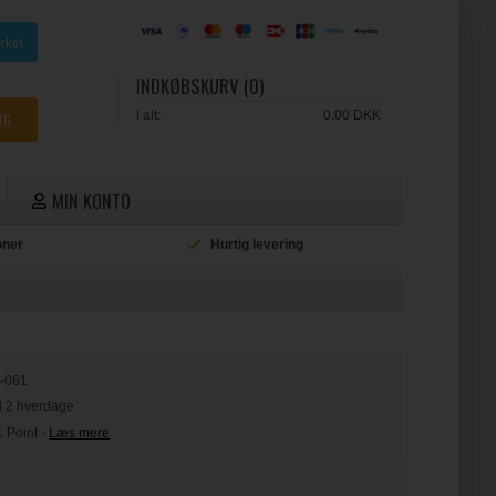
INDKØBSKURV (0)
I alt:
0,00 DKK
MIN KONTO
ioner
Hurtig levering
L
-061
il 2 hverdage
1 Point
-
Læs mere