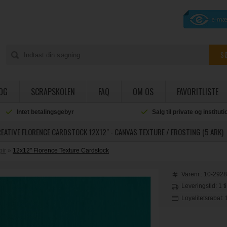
OG
SCRAPSKOLEN
FAQ
OM OS
FAVORITLISTE
Intet betalingsgebyr
Salg til private og institut
EATIVE FLORENCE CARDSTOCK 12X12" - CANVAS TEXTURE / FROSTING (5 ARK)
pir
»
12x12" Florence Texture Cardstock
Varenr.:
10-2928
Leveringstid: 1 t
Loyalitetsrabat: