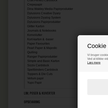
Craft Perfect Cardstock
Crepepapir
Dina Wakley Media Papirprodukter
Dylusions Creative Dyary
Dylusions Dyalog System
Dylusions Papirprodukter
Glitter Karton
Journals & Notebooks
Konvolutter
Kort-karton & -baser
Paper Favourites
Cookie 
Pearl Paper & Majestic
Quilling
Vi bruger cookie
Ranger Papirprodukter
Ved at klikke vi
Simple and Basic Karton
Læs mere
Sizzix Cardstock
Spellbinders Cardstock
Toppers & Die Cuts
Vellum papir
Yupo Papir
LIM, POSER & KUVERTER
OPBEVARING