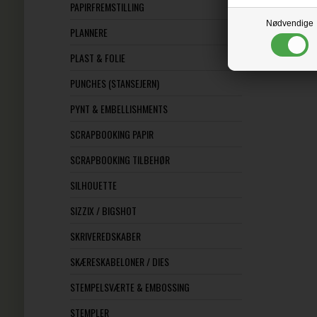
PAPIRFREMSTILLING
Nødvendige
PLANNERE
PLAST & FOLIE
PUNCHES (STANSEJERN)
PYNT & EMBELLISHMENTS
SCRAPBOOKING PAPIR
SCRAPBOOKING TILBEHØR
SILHOUETTE
SIZZIX / BIGSHOT
SKRIVEREDSKABER
SKÆRESKABELONER / DIES
STEMPELSVÆRTE & EMBOSSING
STEMPLER