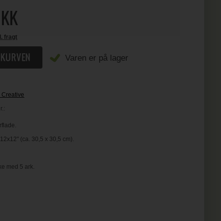
KK
l. fragt
Varen er på lager
 Creative
.:
flade.
 12x12" (ca. 30,5 x 30,5 cm).
ke med 5 ark.