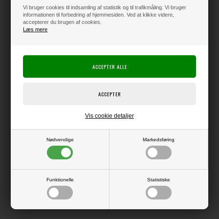
Vi bruger cookies til indsamling af statistik og til trafikmåling. Vi bruger
informationen til forbedring af hjemmesiden. Ved at klikke videre,
accepterer du brugen af cookies.
Læs mere
Varen er på lager
Producent:
Vaessen Creative
Producentens varenr.:
2926-305
Lækker pakke med 60 ark lækker scrapbook karton i 12 forskellige
smukke farver med glat, mat overflade (5 ark af hver farve).
Vis cookie detaljer
216 grams kvalitet - 30,5x30,5 cm.
Syrefri
Nødvendige
Markedsføring
LÆS OG BLIV INSPIRERET
Funktionelle
Statistiske
Læs flere artikler...