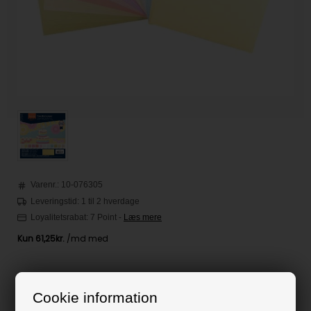
Varenr.:
10-076305
Leveringstid: 1 til 2 hverdage
Loyalitetsrabat:
7 Point
-
Læs mere
245,00
DKK
Cookie information
Klik her for pris inkl. fragt