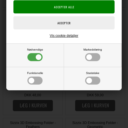
Craft Clamps (klemmer) Heavy
Dreamweaver Metal Stencil -
Duty
Picasso
Vis cookie detaljer
Nødvendige
Markedsføring
Funktionelle
Statistiske
DKK 48,00
DKK 59,00
Sizzix 3D Embossing Folder -
Sizzix 3D Embossing Folder -
Feathers
Geometric