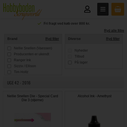
Fri fragt ved køb over 800 kr.
Ryd alle filtre
Brand
Ryd filter
Diverse
Ryd filter
Nellie Snellen (Vaessen)
Nyheder
Producenten er ukendt
Tilbud
Ranger Ink
På lager
Sizzix / Ellison
Tim Holtz
UGE 42 - 2016
Nellie Snellen Die - Special Card
Alcohol Ink - Amethyst
Die 3 (stjerne)