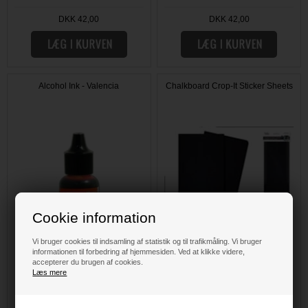
DKK 42,00
DKK 42,00
Alcohol Ink - Valencia
Chalkboard Crop-It Sticker Sheets
Cookie information
Vi bruger cookies til indsamling af statistik og til trafikmåling. Vi bruger
informationen til forbedring af hjemmesiden. Ved at klikke videre,
accepterer du brugen af cookies.
Læs mere
DKK 42,00
DKK 18,00