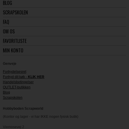
BLOG
SCRAPSKOLEN
FAQ
OM OS
FAVORITLISTE
MIN KONTO
Genveje
Fortrydelsesret
Fortryd dit køb -
KLIK HER
Handelsbetingelser
OUTLET-butikken
Blog
Scrapskolen
Hobbyboden Scrapworld
(Kontor og lager - vi har IKKE nogen fysisk butik)
Viemosevej 2