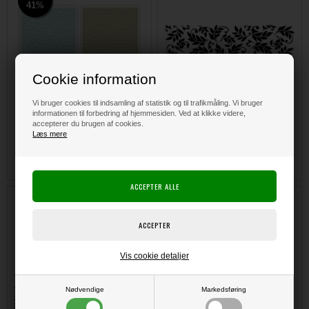
41%
41%
Cookie information
Vi bruger cookies til indsamling af statistik og til trafikmåling. Vi bruger
informationen til forbedring af hjemmesiden. Ved at klikke videre,
accepterer du brugen af cookies.
DKK
85,00
50,00
DKK 55,00
Læs mere
Rollagraph Jumbo Wheel - Leaf
Rollagraph Jumbo Wheel - Mixed
Splash
Dots
Vis cookie detaljer
Nødvendige
Markedsføring