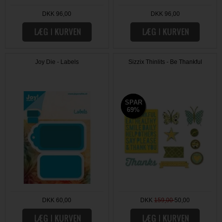
DKK 96,00
DKK 96,00
Joy Die - Labels
Sizzix Thinlits - Be Thankful
SPAR
SPAR
69%
69%
DKK 60,00
DKK
159,00
50,00