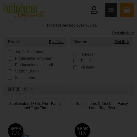
Fri fragt ved køb over 800 kr.
Ryd alle filtre
Brand
Ryd filter
Diverse
Ryd filter
Joy Crafts (ophørt)
Nyheder
Producenten er ophørt
Tilbud
Producenten er ukendt
På lager
Sizzix / Ellison
Spellbinders
UGE 35 - 2014
Spellbinders D-Lite Die - Fancy
Spellbinders D-Lite Die - Fancy
Label Tags Three
Label Tags Two
SPAR
SPAR
SPAR
SPAR
71%
71%
71%
71%