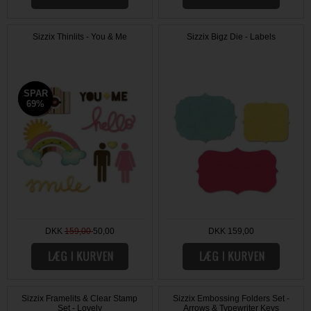
Sizzix Thinlits - You & Me
Sizzix Bigz Die - Labels
SPAR
SPAR
69%
69%
DKK
159,00
50,00
DKK 159,00
Sizzix Framelits & Clear Stamp
Sizzix Embossing Folders Set -
Set - Lovely
Arrows & Typewriter Keys