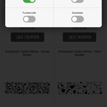
Funktionelle
Statistiske
DKK 55,00
DKK 55,00
Rollagraph Jumbo Wheel - Ornate
Rollagraph Jumbo Wheel - Paint
Border
Splatter