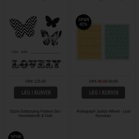
SPAR
SPAR
41%
41%
DKK 125,00
DKK
85,00
50,00
Sizzix Embossing Folders Set -
Rollagraph Jumbo Wheel - Leaf
Houndstooth & Dots
Nouveau
SPAR
SPAR