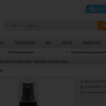
OG
SCRAPSKOLEN
FAQ
OM OS
FAVORITLISTE
Intet betalingsgebyr
Salg til private og institut
DISTRESS STAIN SPRAY - BRUSHED PEWTER (SØLV)
14
Varenr.:
53-352
Leveringstid: 1 t
Loyalitetsrabat: