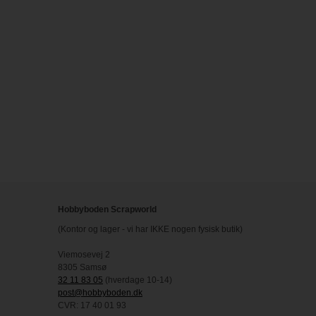
Hobbyboden Scrapworld
(Kontor og lager - vi har IKKE nogen fysisk butik)
Viemosevej 2
8305 Samsø
32 11 83 05
(hverdage 10-14)
post@hobbyboden.dk
CVR: 17 40 01 93