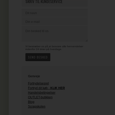
SKRIV TIL KUNDESERVICE
Vi bestræber os på at besvare alle henvendelser
indenfor 24 timer på hverdage.
Genveje
Fortrydelsesret
Fortryd dit køb -
KLIK HER
Handelsbetingelser
OUTLET-butikken
Blog
Scrapskolen