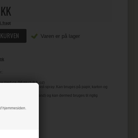
KK
l. fragt
Varen er på lager
Ink
.:
e med ca. 56 ml (1.9 fl. oz)
 ink-farver i praktisk mist-spray. Kan bruges på papir, karton og
ader.
eactive (reagerer med vand) og kan dermed bruges til rigtig
eknikker.
g af hjemmesiden.