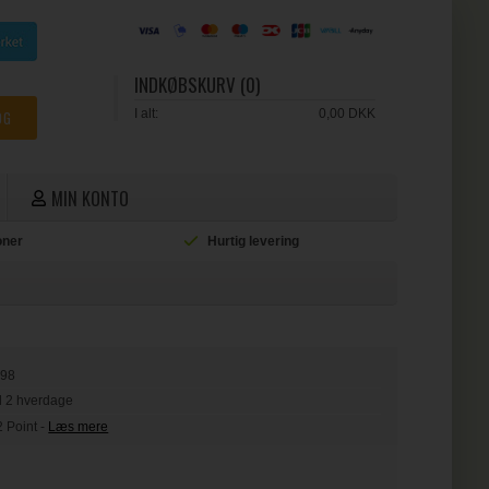
INDKØBSKURV (0)
I alt:
0,00 DKK
MIN KONTO
ioner
Hurtig levering
L
198
il 2 hverdage
2 Point
-
Læs mere