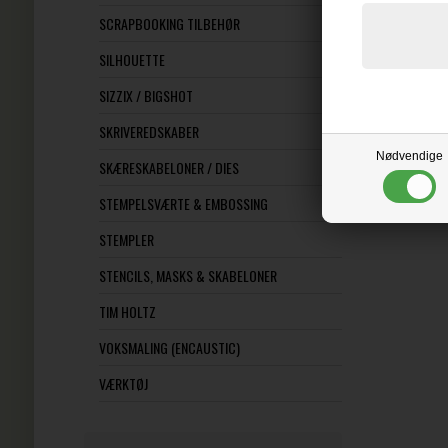
SCRAPBOOKING TILBEHØR
SILHOUETTE
SIZZIX / BIGSHOT
SKRIVEREDSKABER
Nødvendige
SKÆRESKABELONER / DIES
STEMPELSVÆRTE & EMBOSSING
STEMPLER
STENCILS, MASKS & SKABELONER
TIM HOLTZ
VOKSMALING (ENCAUSTIC)
VÆRKTØJ