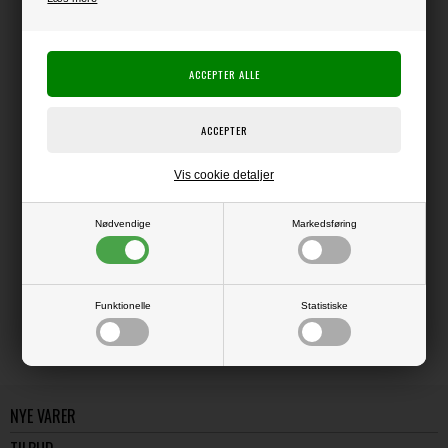
Producent:
Stampers Anonymous
Tim Holtz
Producentens varenr.:
CMS423
Stampers Anonymous / Tim Holtz
Gummistempler monteret med cling-bagside, så du kan sætte dem på en
akrylklods
Vis cookie detaljer
Nødvendige
Markedsføring
LÆS OG BLIV INSPIRERET
Læs flere artikler...
Funktionelle
Statistiske
NYE VARER