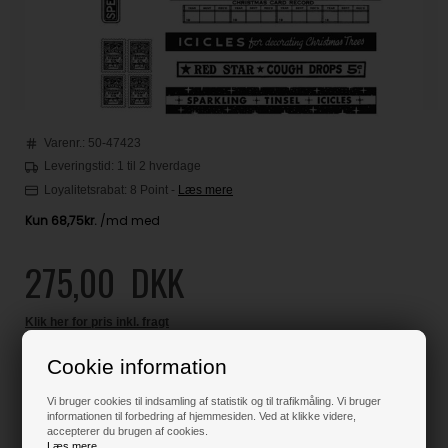
Varenr.:
50-47423
Leveringstid: 1 til 2 hverdage
Loyalitetsrabat:
8 Point
-
Læs mere
275,00
DKK
Klik her for pris inkl. fragt
Cookie information
Vi bruger cookies til indsamling af statistik og til trafikmåling. Vi bruger
Kun 1 stk. tilbage på lager !!
informationen til forbedring af hjemmesiden. Ved at klikke videre,
accepterer du brugen af cookies.
Læs mere