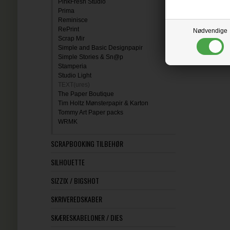
PinkFresh Studio
Prima
Reminisce
RePrint
Nødvendige
Scrap Mir
Simple and Basic Designpapir
Simple Stories & Sn@p
Stamperia
Studio Light
TEXT(ures)
The Paper Boutique
Tim Holtz Mønsterpapir & Karton
Tommy Art Paper packs
WRMK
SCRAPBOOKING TILBEHØR
SILHOUETTE
SIZZIX / BIGSHOT
SKRIVEREDSKABER
SKÆRESKABELONER / DIES