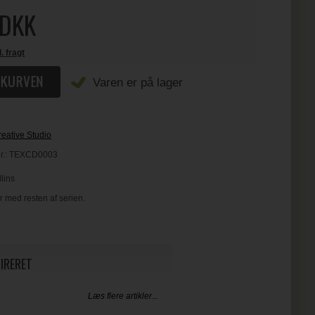
DKK
l. fragt
Varen er på lager
eative Studio
r.:
TEXCD0003
lins
r med resten af serien.
PIRERET
Læs flere artikler...