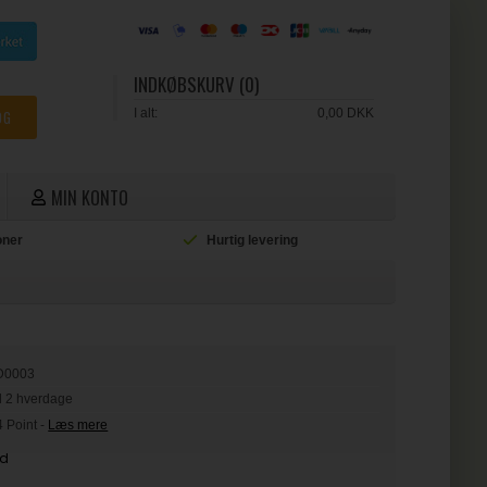
INDKØBSKURV (0)
I alt:
0,00 DKK
MIN KONTO
ioner
Hurtig levering
L
D0003
il 2 hverdage
4 Point
-
Læs mere