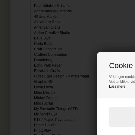
Papirbblokke & -hæfter
Andre mærker / brands
49 and Market
Alexandra Renke
American Crafts
Arden Creative Studio
Bella Blvd
Carta Bella
Craft Consortium
Crafters Companion
Doodlebug
Cookie 
Echo Park Paper
Elizabeth Crafts
Gittes Eget Design - Mønsterpapir
Vi bruger cookie
Graphic 45
Ved at klikke vi
Læs mere
Lawn Fawn
Maja Design
Mintay Papers
ModaScrap
My Favourite Things (MFT)
My Mind's Eye
P13 / Piątek Trzynastego
Paper House
PhotoPlay