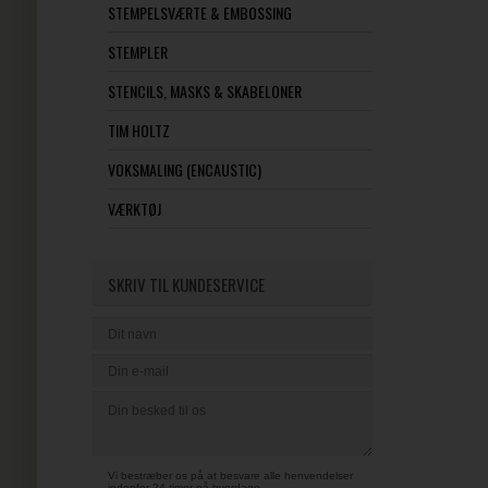
STEMPELSVÆRTE & EMBOSSING
STEMPLER
STENCILS, MASKS & SKABELONER
TIM HOLTZ
VOKSMALING (ENCAUSTIC)
VÆRKTØJ
SKRIV TIL KUNDESERVICE
Vi bestræber os på at besvare alle henvendelser
indenfor 24 timer på hverdage.