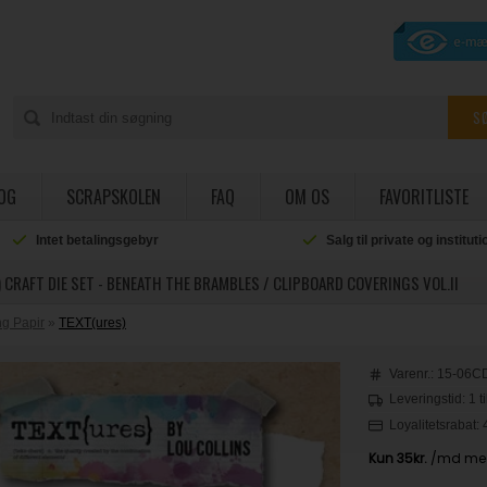
OG
SCRAPSKOLEN
FAQ
OM OS
FAVORITLISTE
Intet betalingsgebyr
Salg til private og institut
 CRAFT DIE SET - BENEATH THE BRAMBLES / CLIPBOARD COVERINGS VOL.II
g Papir
»
TEXT(ures)
Varenr.:
15-06C
Leveringstid: 1 t
Loyalitetsrabat: