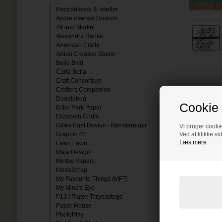
Papirbblokke & -hæfter
Andre mærker / brands
49 and Market
Alexandra Renke
American Crafts
Arden Creative Studio
Bella Blvd
Carta Bella
Craft Consortium
Crafters Companion
Doodlebug
Cookie 
Echo Park Paper
Elizabeth Crafts
Gittes Eget Design - Mønsterpapir
Vi bruger cookie
Graphic 45
Ved at klikke vi
Læs mere
Lawn Fawn
Maja Design
Mintay Papers
ModaScrap
My Favourite Things (MFT)
My Mind's Eye
P13 / Piątek Trzynastego
Paper House
PhotoPlay