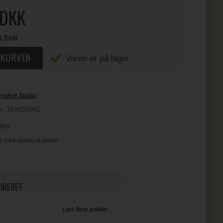
DKK
l. fragt
Varen er på lager
eative Studio
r.:
TEXCS0001
lins
r med resten af serien.
PIRERET
Læs flere artikler...