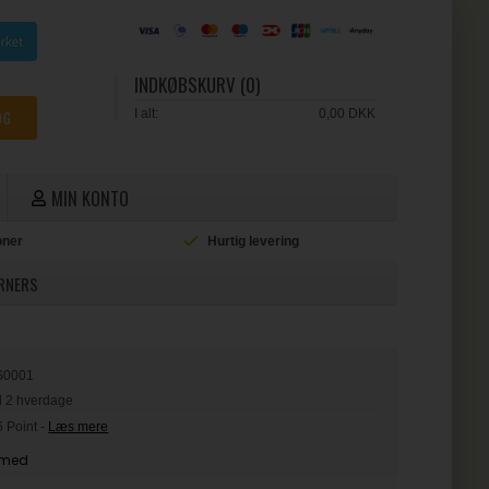
INDKØBSKURV (0)
I alt:
0,00 DKK
MIN KONTO
ioner
Hurtig levering
L
ORNERS
S0001
il 2 hverdage
6 Point
-
Læs mere