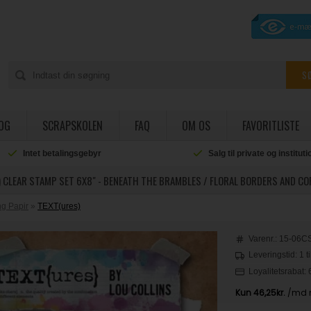
OG
SCRAPSKOLEN
FAQ
OM OS
FAVORITLISTE
Intet betalingsgebyr
Salg til private og institut
 CLEAR STAMP SET 6X8" - BENEATH THE BRAMBLES / FLORAL BORDERS AND C
g Papir
»
TEXT(ures)
Varenr.:
15-06C
Leveringstid: 1 t
Loyalitetsrabat: