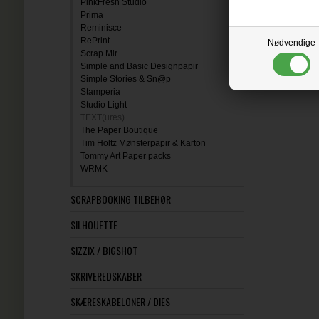
PinkFresh Studio
Prima
Reminisce
RePrint
Nødvendige
Scrap Mir
Simple and Basic Designpapir
Simple Stories & Sn@p
Stamperia
Studio Light
TEXT(ures)
The Paper Boutique
Tim Holtz Mønsterpapir & Karton
Tommy Art Paper packs
WRMK
SCRAPBOOKING TILBEHØR
SILHOUETTE
SIZZIX / BIGSHOT
SKRIVEREDSKABER
SKÆRESKABELONER / DIES