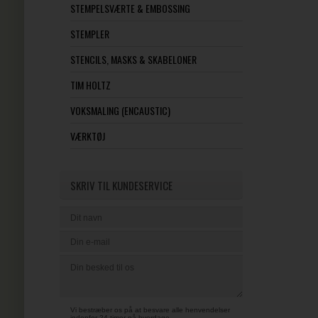
STEMPELSVÆRTE & EMBOSSING
STEMPLER
STENCILS, MASKS & SKABELONER
TIM HOLTZ
VOKSMALING (ENCAUSTIC)
VÆRKTØJ
SKRIV TIL KUNDESERVICE
Vi bestræber os på at besvare alle henvendelser
indenfor 24 timer på hverdage.