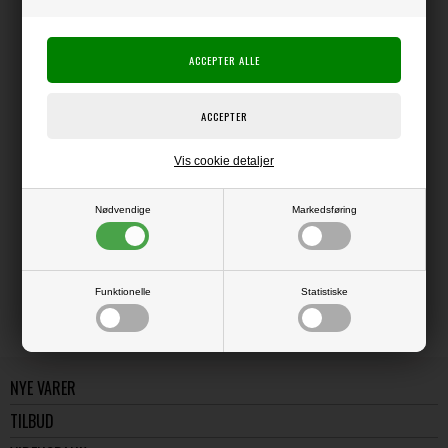
Producent:
Ranger Ink
Producentens varenr.:
ColorCore
Tags i farvet karton og med eye-let.
Pakke med 21 stk. i blandede farver og størrelser.
Vis cookie detaljer
Nødvendige
Markedsføring
LÆS OG BLIV INSPIRERET
Læs flere artikler...
Funktionelle
Statistiske
NYE VARER
TILBUD