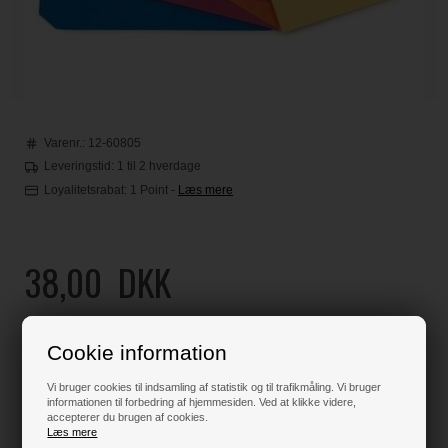
Varenr.:
12-60805
Leveringstid: 1 til 2 hverdage
Loyalitetsrabat:
1 Point
-
Læs mere
38,00
DKK
Klik her for pris inkl. fragt
Cookie information
Vi bruger cookies til indsamling af statistik og til trafikmåling. Vi bruger
informationen til forbedring af hjemmesiden. Ved at klikke videre,
Varen er på lager
accepterer du brugen af cookies.
Læs mere