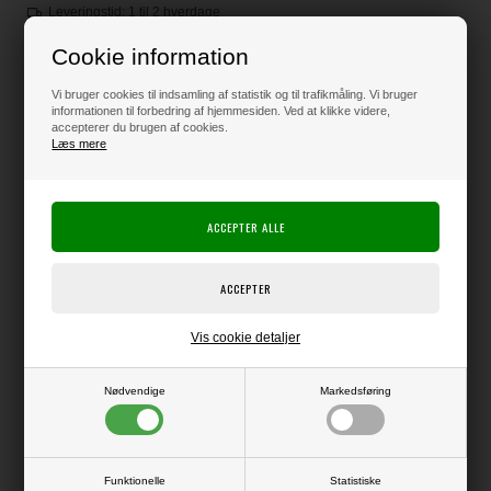
Leveringstid: 1 til 2 hverdage
Loyalitetsrabat:
2 Point
-
Læs mere
Cookie information
Vi bruger cookies til indsamling af statistik og til trafikmåling. Vi bruger
informationen til forbedring af hjemmesiden. Ved at klikke videre,
65,00
DKK
accepterer du brugen af cookies.
Læs mere
Klik her for pris inkl. fragt
Varen er på lager
Vis cookie detaljer
Producent:
Studio Light
Producentens varenr.:
Nødvendige
Markedsføring
Blok med 15 ark stickers med engelske tekster.
Supernemme lige at bruge, hvis det skal gå stærkt.
A6-format - ca. 10 x 15 cm
Funktionelle
Statistiske