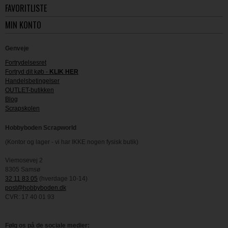
FAVORITLISTE
MIN KONTO
Genveje
Fortrydelsesret
Fortryd dit køb -
KLIK HER
Handelsbetingelser
OUTLET-butikken
Blog
Scrapskolen
Hobbyboden Scrapworld
(Kontor og lager - vi har IKKE nogen fysisk butik)
Viemosevej 2
8305 Samsø
32 11 83 05
(hverdage 10-14)
post@hobbyboden.dk
CVR: 17 40 01 93
Følg os på de sociale medier: