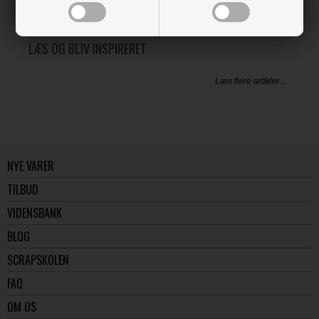
LÆS OG BLIV INSPIRERET
Læs flere artikler...
NYE VARER
TILBUD
VIDENSBANK
BLOG
SCRAPSKOLEN
FAQ
OM OS