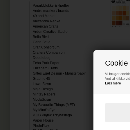
Papirbblokke & -hæfter
Andre mærker / brands
49 and Market
Alexandra Renke
American Crafts
Arden Creative Studio
Bella Blvd
Carta Bella
Craft Consortium
Crafters Companion
Doodlebug
Cookie 
Echo Park Paper
Elizabeth Crafts
Gittes Eget Design - Mønsterpapir
Vi bruger cookie
Graphic 45
Ved at klikke vi
Læs mere
Lawn Fawn
Maja Design
Mintay Papers
ModaScrap
My Favourite Things (MFT)
My Mind's Eye
P13 / Piątek Trzynastego
Paper House
PhotoPlay