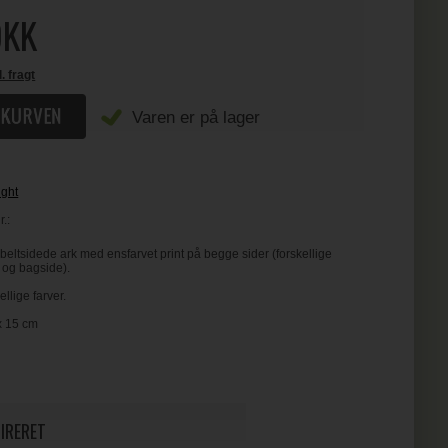
KK
l. fragt
Varen er på lager
ight
.:
eltsidede ark med ensfarvet print på begge sider (forskellige
 og bagside).
kellige farver.
x 15 cm
PIRERET