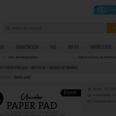
OG
SCRAPSKOLEN
FAQ
OM OS
FAVORITLISTE
Intet betalingsgebyr
Salg til private og institut
HT PAPER PAD (A5) - UNICOLOR / SHADES OF ORANGE
g Papir
»
Studio Light
Varenr.:
15-10E
Leveringstid: 1 t
Loyalitetsrabat: