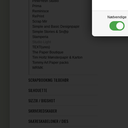
PinkFresh Studio
Prima
Reminisce
RePrint
Nødvendige
Scrap Mir
Simple and Basic Designpapir
Simple Stories & Sn@p
Stamperia
Studio Light
TEXT(ures)
The Paper Boutique
Tim Holtz Mønsterpapir & Karton
Tommy Art Paper packs
WRMK
SCRAPBOOKING TILBEHØR
SILHOUETTE
SIZZIX / BIGSHOT
SKRIVEREDSKABER
SKÆRESKABELONER / DIES