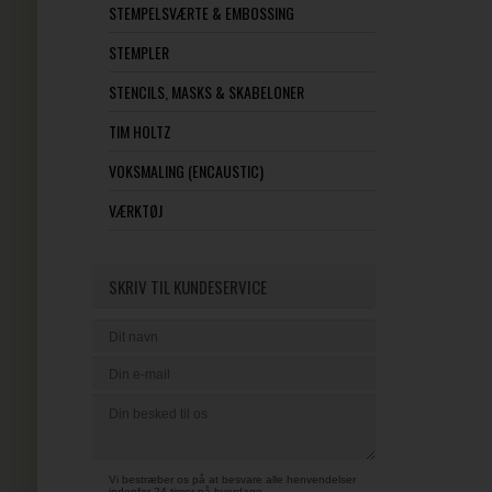
STEMPELSVÆRTE & EMBOSSING
STEMPLER
STENCILS, MASKS & SKABELONER
TIM HOLTZ
VOKSMALING (ENCAUSTIC)
VÆRKTØJ
SKRIV TIL KUNDESERVICE
Vi bestræber os på at besvare alle henvendelser
indenfor 24 timer på hverdage.