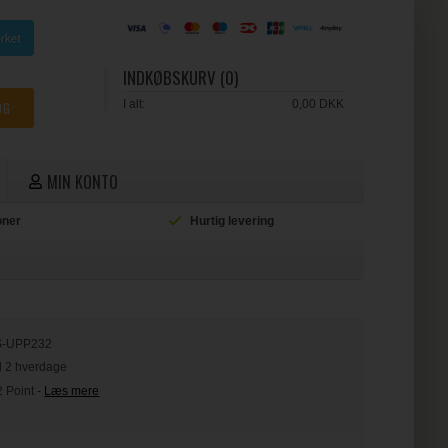
INDKØBSKURV (0)
I alt:
0,00 DKK
MIN KONTO
ioner
Hurtig levering
L
S-UPP232
il 2 hverdage
2 Point
-
Læs mere