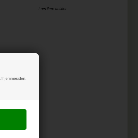
Læs flere artikler...
g af hjemmesiden.