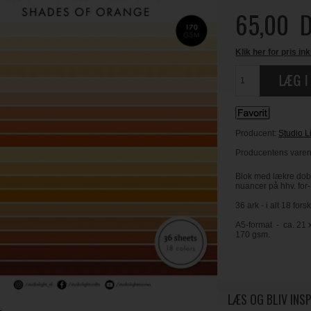
65,00
D
Klik her for pris ink
Producent:
Studio L
Producentens varenr
Blok med lækre dobb
nuancer på hhv. for-
36 ark - i alt 18 fors
A5-format - ca. 21 
170 gsm.
LÆS OG BLIV INS