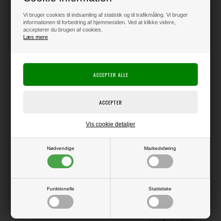
Klik her for pris inkl. fragt
Vi bruger cookies til indsamling af statistik og til trafikmåling. Vi bruger
informationen til forbedring af hjemmesiden. Ved at klikke videre,
accepterer du brugen af cookies.
Læs mere
Varen er på lager
Producent:
Studio Light
Producentens varenr.:
SL-ES-VPP196
Blok med lækre dobbeltsidede ark med ensfarvet print på begge sider
(forskellige nuancer på hhv. for- og bagside).
Vis cookie detaljer
24 ark - i alt 12 forskellige farver.
A5-format - ca. 21 x 15 cm
Nødvendige
Markedsføring
100 gsm.
Funktionelle
Statistiske
LÆS OG BLIV INSPIRERET