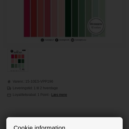
Varenr.:
15-10ES-VPP196
Leveringstid: 1 til 2 hverdage
Loyalitetsrabat:
1 Point
-
Læs mere
48,00
DKK
Cookie information