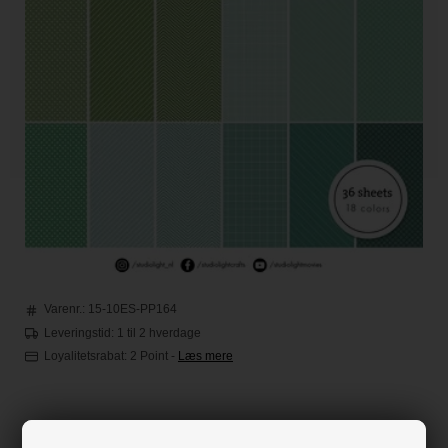
Varenr.:
15-10ES-PP164
Leveringstid: 1 til 2 hverdage
Loyalitetsrabat:
2 Point
-
Læs mere
55,00
DKK