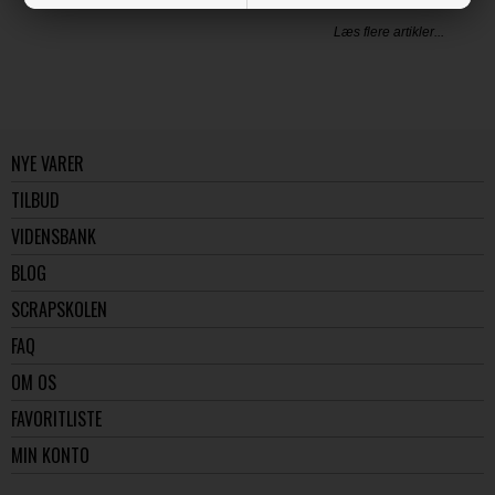
Læs flere artikler...
NYE VARER
TILBUD
VIDENSBANK
BLOG
SCRAPSKOLEN
FAQ
OM OS
FAVORITLISTE
MIN KONTO