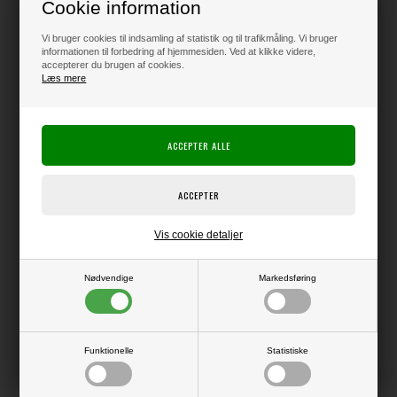
Cookie information
Klik her for pris inkl. fragt
Vi bruger cookies til indsamling af statistik og til trafikmåling. Vi bruger
informationen til forbedring af hjemmesiden. Ved at klikke videre,
accepterer du brugen af cookies.
Læs mere
Varen er på lager
Producent:
Studio Light
Producentens varenr.:
Blok med lækre dobbeltsidede ark med ensfarvet print på begge sider
Vis cookie detaljer
(forskellige nuancer på hhv. for- og bagside).
36 ark - i alt 18 forskellige farver.
Nødvendige
Markedsføring
A5-format - ca. 21 x 15 cm
170 gsm.
Funktionelle
Statistiske
LÆS OG BLIV INSPIRERET