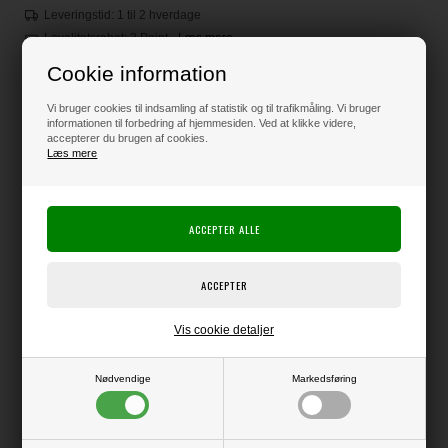
Leveringstid: 1 til 2 hverdage
Loyalitetsrabat:
2 Point
-
Læs mere
Cookie information
Vi bruger cookies til indsamling af statistik og til trafikmåling. Vi bruger
55,00
DKK
informationen til forbedring af hjemmesiden. Ved at klikke videre,
accepterer du brugen af cookies.
Læs mere
Klik her for pris inkl. fragt
Varen er på lager
Producent:
Studio Light
Vis cookie detaljer
Producentens varenr.:
Nødvendige
Markedsføring
Blok med lækre dobbeltsidede ark med ensfarvet print på begge sider
(forskellige nuancer på hhv. for- og bagside).
36 ark - i alt 18 forskellige farver.