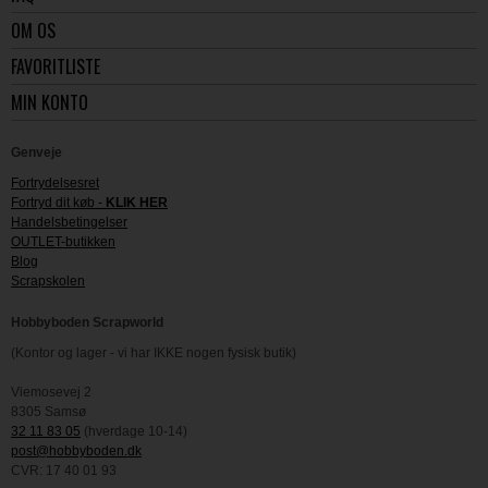
OM OS
FAVORITLISTE
MIN KONTO
Genveje
Fortrydelsesret
Fortryd dit køb -
KLIK HER
Handelsbetingelser
OUTLET-butikken
Blog
Scrapskolen
Hobbyboden Scrapworld
(Kontor og lager - vi har IKKE nogen fysisk butik)
Viemosevej 2
8305 Samsø
32 11 83 05
(hverdage 10-14)
post@hobbyboden.dk
CVR: 17 40 01 93