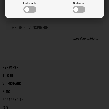
A5-format - ca. 21 x 15 cm
Funktionelle
Statistiske
170 gsm.
LÆS OG BLIV INSPIRERET
Læs flere artikler...
NYE VARER
TILBUD
VIDENSBANK
BLOG
SCRAPSKOLEN
FAQ