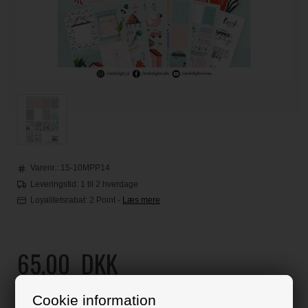
Varenr.:
15-10MPP14
Leveringstid: 1 til 2 hverdage
Loyalitetsrabat:
2 Point
-
Læs mere
65,00
DKK
Klik her for pris inkl. fragt
Cookie information