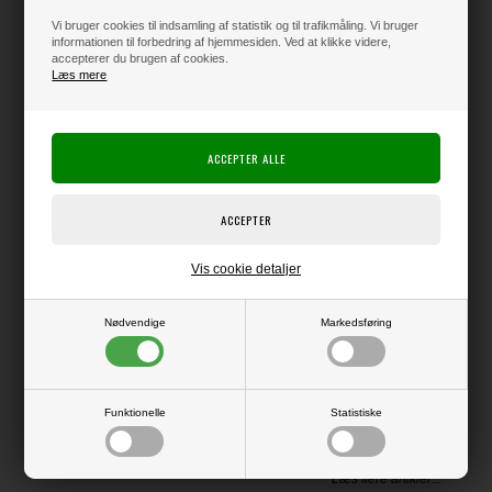
Vi bruger cookies til indsamling af statistik og til trafikmåling. Vi bruger
informationen til forbedring af hjemmesiden. Ved at klikke videre,
accepterer du brugen af cookies.
Varen er på lager
Læs mere
Producent:
Studio Light
Producentens varenr.:
Blok med en blanding af enkeltsidet mønsterpapir, vellum og ark med
elementer til at klippe ud.
Papir og pynt er i 170 g kvalitet.
3 x 8 ark med mønsterpapir.
Vis cookie detaljer
3 x 5 ark med embellishments (pynt)
3 x 1 ark vellum
Nødvendige
Markedsføring
A5-format - ca. 21 x 15 cm
Funktionelle
Statistiske
LÆS OG BLIV INSPIRERET
Læs flere artikler...