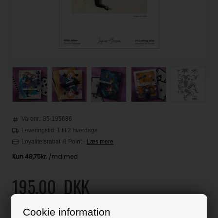
Varenr.:
35-195686
Leveringstid: 1 til 2 hverdage
Loyalitetsrabat:
6 Point
-
Læs mere
195,00
DKK
Klik her for pris inkl. fragt
Cookie information