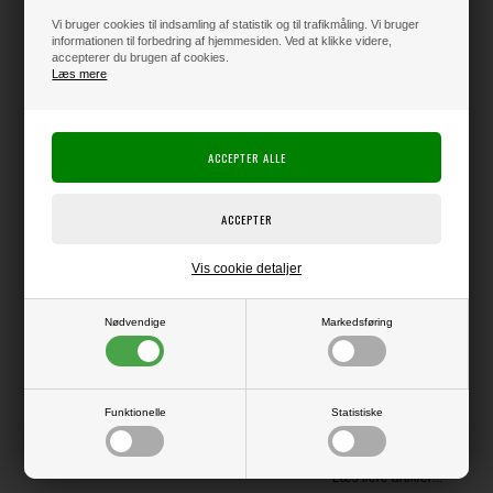
Vi bruger cookies til indsamling af statistik og til trafikmåling. Vi bruger
informationen til forbedring af hjemmesiden. Ved at klikke videre,
accepterer du brugen af cookies.
Varen er på lager
Læs mere
Producent:
Spellbinders
Producentens varenr.:
S5-686
Spellbinders dies, som kan bruges i f.eks. Big Shot.
Approximate Size:
Vis cookie detaljer
The finished Joker measures approximately 3.50 x 4.85 in./8.90 x
12.30 cm and the finished Joker Banner measures 2.98 x 0.55
in./7.60 x 1.40 cm.
Nødvendige
Markedsføring
Funktionelle
Statistiske
LÆS OG BLIV INSPIRERET
Læs flere artikler...