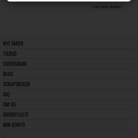
Læs flere artikler...
NYE VARER
TILBUD
VIDENSBANK
BLOG
SCRAPSKOLEN
FAQ
OM OS
FAVORITLISTE
MIN KONTO