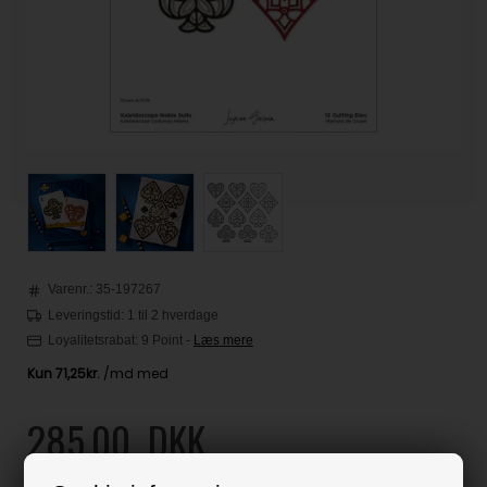
Varenr.:
35-197267
Leveringstid: 1 til 2 hverdage
Loyalitetsrabat:
9 Point
-
Læs mere
285,00
DKK
Klik her for pris inkl. fragt