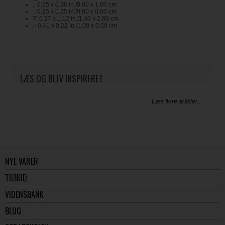
,: 0.25 x 0.38 in./0.60 x 1.00 cm
.: 0.25 x 0.25 in./0.60 x 0.60 cm
?: 0.57 x 1.12 in./1.40 x 2.80 cm
-: 0.41 x 0.22 in./1.00 x 0.60 cm
LÆS OG BLIV INSPIRERET
Læs flere artikler...
NYE VARER
TILBUD
VIDENSBANK
BLOG