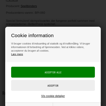
Producent:
Spellbinders
Producentens varenr.:
BPI-060
Speciel formuleret stempelsværter, der fungerer perfekt sammen med
prægepladerne i BetterPress systemet.
Flaske til genopfyldning af stempelpuderne.
Cookie information
Vi bruger cookies til indsamling af statistik og til trafikmåling. Vi bruger
informationen til forbedring af hjemmesiden. Ved at klikke videre,
accepterer du brugen af cookies.
Læs mere
LÆS OG BLIV INSPIRERET
Læs flere artikler...
Relaterede varer
Vis cookie detaljer
Spellbinders BetterPress Ink -