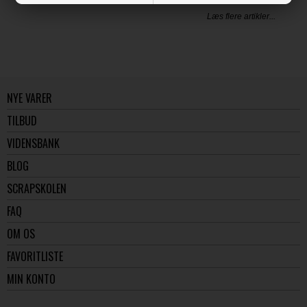
Læs flere artikler...
NYE VARER
TILBUD
VIDENSBANK
BLOG
SCRAPSKOLEN
FAQ
OM OS
FAVORITLISTE
MIN KONTO