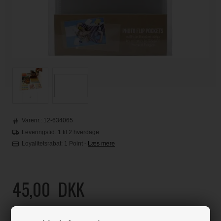
Varenr.:
12-634065
Leveringstid: 1 til 2 hverdage
Loyalitetsrabat:
1 Point
-
Læs mere
45,00
DKK
Klik her for pris inkl. fragt