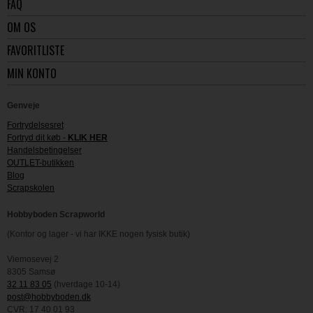
FAQ
OM OS
FAVORITLISTE
MIN KONTO
Genveje
Fortrydelsesret
Fortryd dit køb -
KLIK HER
Handelsbetingelser
OUTLET-butikken
Blog
Scrapskolen
Hobbyboden Scrapworld
(Kontor og lager - vi har IKKE nogen fysisk butik)
Viemosevej 2
8305 Samsø
32 11 83 05
(hverdage 10-14)
post@hobbyboden.dk
CVR: 17 40 01 93