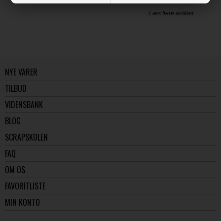
Læs flere artikler...
NYE VARER
TILBUD
VIDENSBANK
BLOG
SCRAPSKOLEN
FAQ
OM OS
FAVORITLISTE
MIN KONTO