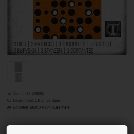
Varenr.:
32-396385
Leveringstid: 1 til 2 hverdage
Loyalitetsrabat:
3 Point
-
Læs mere
Før 260,00