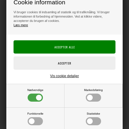
Cookie information
100,00
DKK
Vi bruger cookies til indsamling af statistik og til trafikmåling. Vi bruger
informationen til forbedring af hjemmesiden. Ved at klikke videre,
Klik her for pris inkl. fragt
accepterer du brugen af cookies.
Læs mere
Varen er på lager
Producent:
Sizzix / Ellison
Tim Holtz
Producentens varenr.:
666385
Vis cookie detaljer
Helt tynd og detaljeret die, der kan bruges i f.eks. Big Shot.
Nødvendige
Markedsføring
Lille plastetui til opbevaring medfølger.
Funktionelle
Statistiske
LÆS OG BLIV INSPIRERET