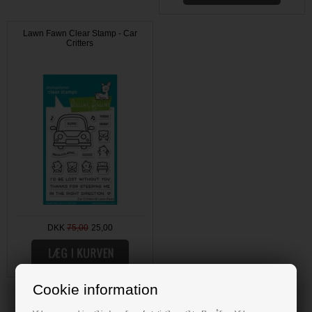
Lawn Fawn Clear Stamp - Car
Critters
DKK
75,00
25,00
Cookie information
HOBBYBODEN, DIN SCRAP HOBBY BUTIK