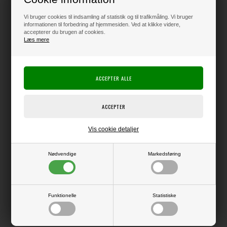
175,00
DKK
Vi bruger cookies til indsamling af statistik og til trafikmåling. Vi bruger
Klik her for pris inkl. fragt
informationen til forbedring af hjemmesiden. Ved at klikke videre,
accepterer du brugen af cookies.
Læs mere
Varen er på lager
Producent:
49 and Market
Sizzix / Ellison
Producentens varenr.:
667059
Vis cookie detaljer
Helt tynde die, der kan bruges i f.eks. Big Shot.
11.75cm x 11.75cm – 5.72cm x 5.72cm
Nødvendige
Markedsføring
Funktionelle
Statistiske
LÆS OG BLIV INSPIRERET