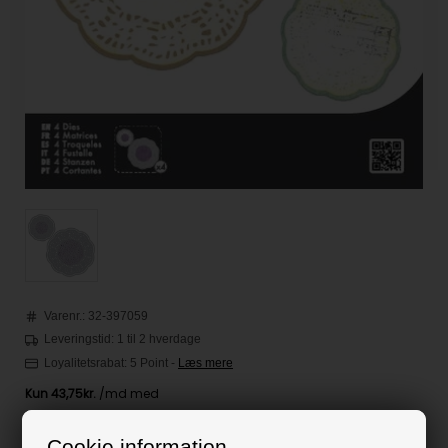
Varenr.:
32-397059
Leveringstid: 1 til 2 hverdage
Loyalitetsrabat:
5 Point
-
Læs mere
Cookie information