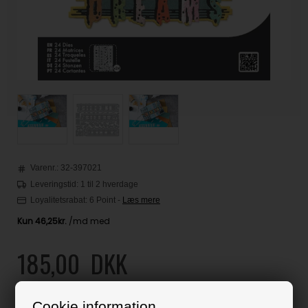
Varenr.:
32-397021
Leveringstid: 1 til 2 hverdage
Loyalitetsrabat:
6 Point
-
Læs mere
185,00
DKK
Klik her for pris inkl. fragt
Cookie information