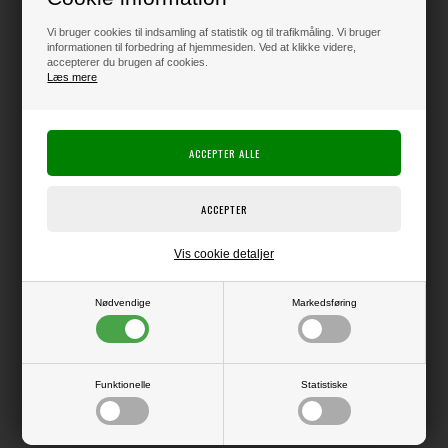
Vi bruger cookies til indsamling af statistik og til trafikmåling. Vi bruger
informationen til forbedring af hjemmesiden. Ved at klikke videre,
Varen er på lager
accepterer du brugen af cookies.
Læs mere
Producent:
Sizzix / Ellison
Producentens varenr.:
667021
Helt tynde dies, der kan bruges i f.eks. Big Shot.
Her har Sizzix allieret sig med den fantastiske Seth Apter, der er kendt fo
sin helt egen og lidt rå stil.
Vis cookie detaljer
Design Dimensions
3.49cm x 15.56cm – 2.54cm x 0.64cm
Nødvendige
Markedsføring
Funktionelle
Statistiske
LÆS OG BLIV INSPIRERET