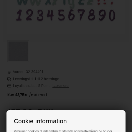
Varenr.:
32-394491
Leveringstid: 1 til 2 hverdage
Loyalitetsrabat:
5 Point
-
Læs mere
175,00
DKK
Cookie information
Klik her for pris inkl. fragt
Vi bruger cookies til indsamling af statistik og til trafikmåling. Vi bruger