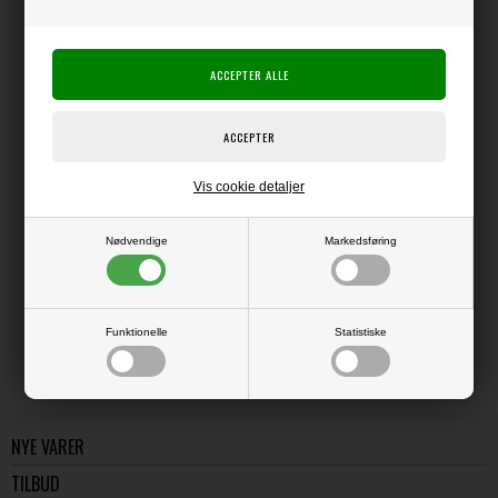
Producent:
Sizzix / Ellison
Producentens varenr.:
Skab spændende metal-effekter på f.eks. chipboard-udskæringer,
overflader eller andre ting.
Påføres f.eks. med en finger.
Glaskrukke med ca. 20 ml.
Vis cookie detaljer
Nødvendige
Markedsføring
LÆS OG BLIV INSPIRERET
Læs flere artikler...
Funktionelle
Statistiske
NYE VARER
TILBUD