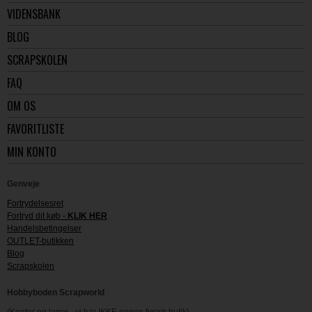
VIDENSBANK
BLOG
SCRAPSKOLEN
FAQ
OM OS
FAVORITLISTE
MIN KONTO
Genveje
Fortrydelsesret
Fortryd dit køb -
KLIK HER
Handelsbetingelser
OUTLET-butikken
Blog
Scrapskolen
Hobbyboden Scrapworld
(Kontor og lager - vi har IKKE nogen fysisk butik)